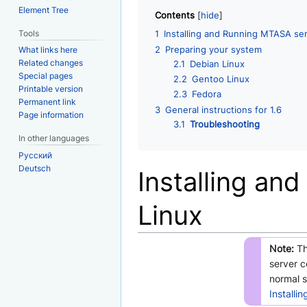
Element Tree
Contents
Tools
1
Installing and Running MTASA ser
2
Preparing your system
What links here
Related changes
2.1
Debian Linux
Special pages
2.2
Gentoo Linux
Printable version
2.3
Fedora
Permanent link
3
General instructions for 1.6
Page information
3.1
Troubleshooting
In other languages
Русский
Deutsch
Installing an
Linux
Note:
Th
server c
normal s
Install