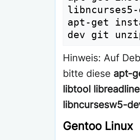
libncurses5-
apt-get inst
Hinweis: Auf De
bitte diese
apt-g
libtool libreadli
libncursesw5-dev
Gentoo Linux