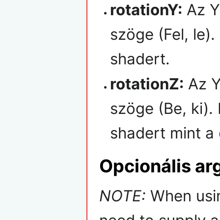
rotationY:
Az Y 
szöge (Fel, le)
shadert.
rotationZ:
Az Y 
szöge (Be, ki).
shadert mint a
Opcionális a
NOTE:
When usin