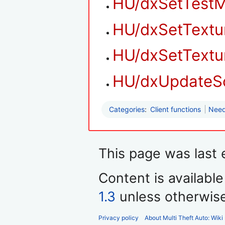
HU/dxSetTest
HU/dxSetTextu
HU/dxSetTextur
HU/dxUpdateS
Categories
:
Client functions
Need
This page was last 
Content is availabl
1.3
unless otherwis
Privacy policy
About Multi Theft Auto: Wiki