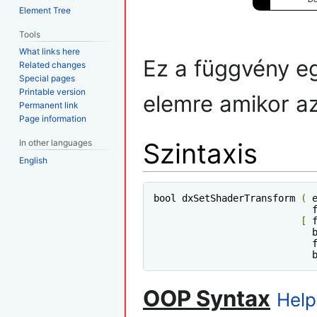
Element Tree
Tools
What links here
Ez a függvény eg
Related changes
Special pages
Printable version
elemre amikor a
Permanent link
Page information
In other languages
Szintaxis
English
bool dxSetShaderTransform 
(
 
                            
[
 
                            
                            
                            
OOP Syntax
Help