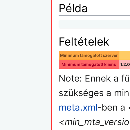
Példa
Feltételek
Minimum támogatott szerver
Minimum támogatott kliens
1.2.
Note: Ennek a f
szükséges a min
meta.xml
-ben a
<min_mta_version