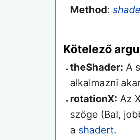
Method
:
shade
Kötelező ar
theShader:
A s
alkalmazni akar
rotationX:
Az X
szöge (Bal, job
a
shadert
.