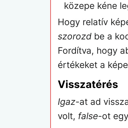
közepe kéne le
Hogy relatív kép
szorozd
be a koo
Fordítva, hogy ab
értékeket a képe
Visszatérés
Igaz
-at ad vissz
volt,
false
-ot eg