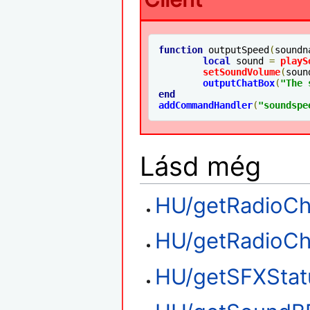
function
 outputSpeed
(
soundn
local
 sound 
=
playS
setSoundVolume
(
soun
outputChatBox
(
"The 
end
addCommandHandler
(
"soundspe
Lásd még
HU/getRadioCh
HU/getRadioC
HU/getSFXStat