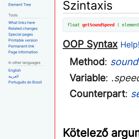
Szintaxis
Element Tree
Tools
What links here
float
getSoundSpeed
(
elemen
Related changes
Special pages
Printable version
OOP Syntax
Help!
Permanent link
Page information
Method
:
sound
In other languages
English
Variable
:
.spee
العربية
Português do Brasil
Counterpart
:
s
Kötelező arg