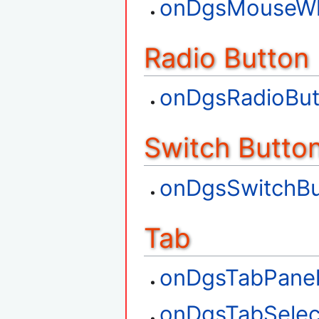
onDgsMouseW
Radio Button
onDgsRadioBu
Switch Butto
onDgsSwitchBu
Tab
onDgsTabPanel
onDgsTabSelec