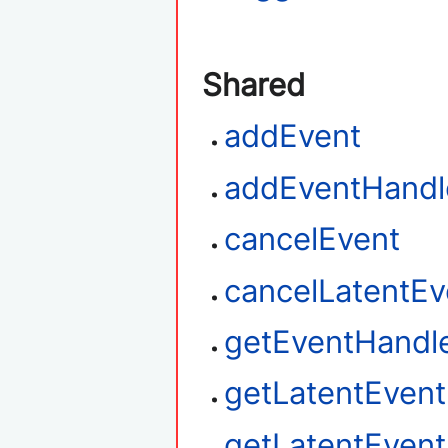
Shared
addEvent
addEventHandl
cancelEvent
cancelLatentEv
getEventHandl
getLatentEven
getLatentEvent