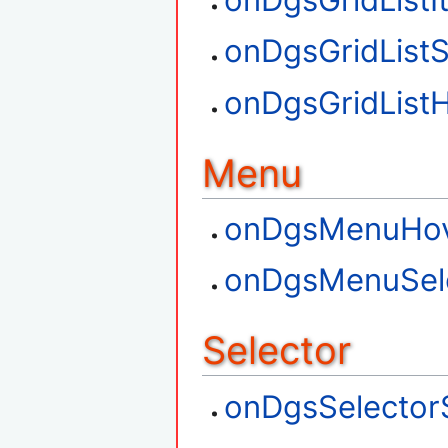
onDgsGridListS
onDgsGridList
Menu
onDgsMenuHo
onDgsMenuSel
Selector
onDgsSelector