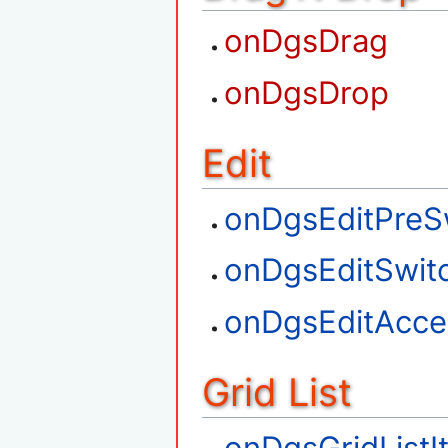
onDgsDrag
onDgsDrop
Edit
onDgsEditPreS
onDgsEditSwit
onDgsEditAcce
Grid List
onDgsGridListI