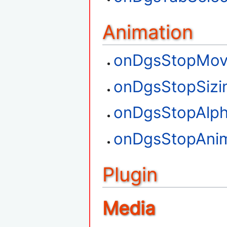
Animation
onDgsStopMov
onDgsStopSizi
onDgsStopAlph
onDgsStopAni
Plugin
Media