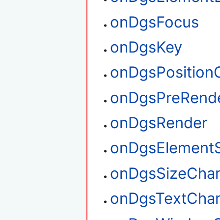
onDgsFocus
onDgsKey
onDgsPosition
onDgsPreRend
onDgsRender
onDgsElementS
onDgsSizeCha
onDgsTextCha