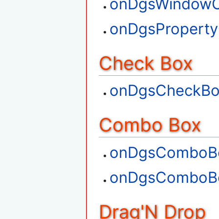
onDgsWindowC
onDgsPropert
Check Box
onDgsCheckB
Combo Box
onDgsComboBo
onDgsComboBo
Drag'N Drop