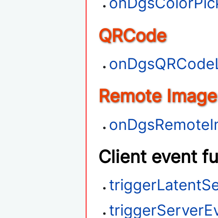
onDgsColorPi
QRCode
onDgsQRCode
Remote Image
onDgsRemoteI
Client event f
triggerLatentS
triggerServerE