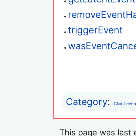
removeEventHa
triggerEvent
wasEventCance
Category
:
Client even
This page was last 