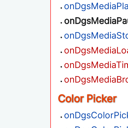
onDgsMediaPl
onDgsMediaPa
onDgsMediaSt
onDgsMediaLo
onDgsMediaTi
onDgsMediaBr
Color Picker
onDgsColorPic