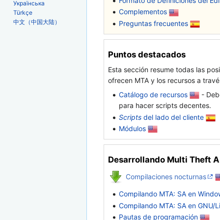
Formato de Definiciones del Edi
Українська
Complementos
Türkçe
中文（中国大陆）
Preguntas frecuentes
Puntos destacados
Esta sección resume todas las pos
ofrecen MTA y los recursos a travé
Catálogo de recursos
- Deb
para hacer scripts decentes.
Scripts
del lado del cliente
Módulos
Desarrollando Multi Theft 
Compilaciones nocturnas
Compilando MTA: SA en Windo
Compilando MTA: SA en GNU/L
Pautas de programación