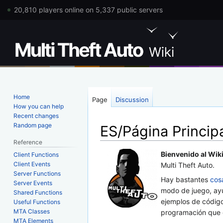
20,810 players online on 5,337 public servers
Home
Page
Discussion
How you can help
Recent changes
Random page
ES/Página Princip
Reference
Jump
Jump
Bienvenido al Wik
Client Functions
Client Events
to
to
Multi Theft Auto.
Server Functions
navigation
search
Hay bastantes
cos
Server Events
modo de juego, ay
Shared Functions
ejemplos de código,
Useful Functions
MTA Classes
programación que 
MTA Elements