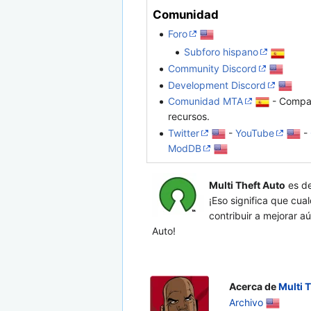
Comunidad
Foro
Subforo hispano
Community Discord
Development Discord
Comunidad MTA
- Compa
recursos.
Twitter
-
YouTube
-
ModDB
Multi Theft Auto
es d
¡Eso significa que cua
contribuir a mejorar a
Auto!
Acerca de
Multi 
Archivo