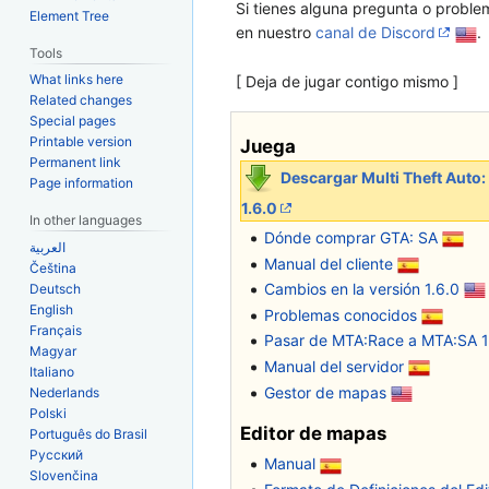
Si tienes alguna pregunta o proble
Element Tree
en nuestro
canal de Discord
.
Tools
What links here
[ Deja de jugar contigo mismo ]
Related changes
Special pages
Printable version
Juega
Permanent link
Descargar Multi Theft Auto
Page information
1.6.0
In other languages
Dónde comprar GTA: SA
العربية
Manual del cliente
Čeština
Cambios en la versión 1.6.0
Deutsch
English
Problemas conocidos
Français
Pasar de MTA:Race a MTA:SA 1
Magyar
Manual del servidor
Italiano
Gestor de mapas
Nederlands
Polski
Editor de mapas
Português do Brasil
Русский
Manual
Slovenčina